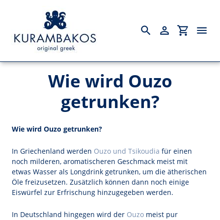
Suchen
Einloggen
Einkaufsw
Direkt
Wie wird Ouzo
zum
Startseite
Inhalt
getrunken?
Spirituosen
Olivenöl
Wie wird Ouzo getrunken?
Ouzo-Gläser
In Griechenland werden
Ouzo und Tsikoudia
für einen
noch milderen, aromatischeren Geschmack meist mit
Wissenswertes
etwas Wasser als Longdrink getrunken, um die ätherischen
Öle freizusetzen. Zusätzlich können dann noch einige
Über uns
Eiswürfel zur Erfrischung hinzugegeben werden.
Kontakt
In Deutschland hingegen wird der
Ouzo
meist pur