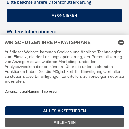
Mailingliste
Bitte beachte unsere
Datenschutzerklärung
.
ABONNIEREN
Weitere Informationen:
AGB
Cookie-Einstellungen
Datenschutzerklärung
Impressum
Informationen zur Echtheit von Kundenbewertungen
Kontakt
Versand
Vertrag widerrufen
Widerrufsbelehrung
Zahlungsarten